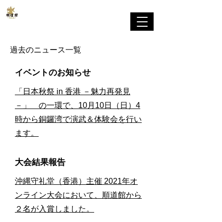
剛柔流
順道館 香港支部
​過去のニュース一覧
イベントのお知らせ
「日本秋祭 in 香港 －魅力再発見
－」 の一環で、10月10日（日）4
時から銅鑼湾で演武＆体験会を行い
ます。
大会結果報告
沖縄守礼堂（香港）主催 2021年オ
ンライン大会において、
順道館から
２名が入賞しました。