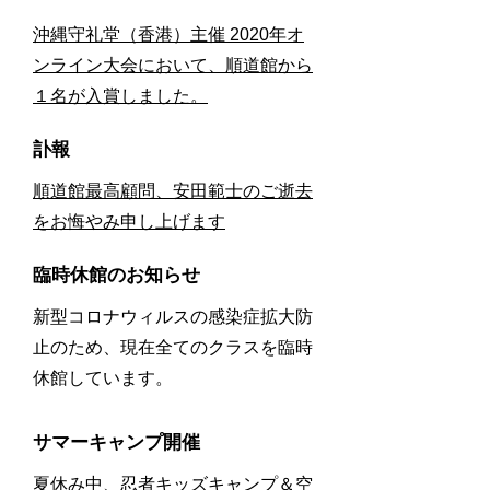
沖縄守礼堂（香港）主催 2020年オ
ンライン大会において、
順道館から
１名が入賞しました。
訃報
順道館最高顧問、安田範士のご逝去
をお悔やみ申し上げます
​臨時休館のお知らせ
新型コロナウィルスの感染症拡大防
止のため、現在全てのクラスを臨時
休館しています。
サマーキャンプ開催
夏休み中、忍者キッズキャンプ＆空