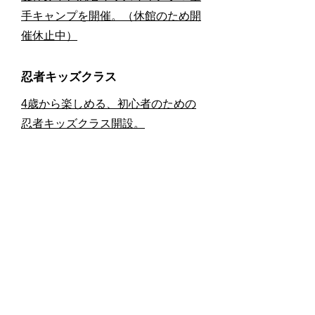
手キャンプを開催。（休館のため開
催休止中）
忍者キッズクラス
​4歳から楽しめる、初心者のための
忍者キッズクラス開設。
子供空手クラス
​上環駅から徒歩2分。少人数制のキ
ッズ空手教室開催。
子供空手クラス
セントラル道場、太古城道場にてメ
ンバー募集中。無料体験できます。