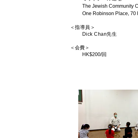
The Jewish Community C
One Robinson Place, 70 
＜指導員＞
Dick Chan先生
＜会費＞
HK$200/回