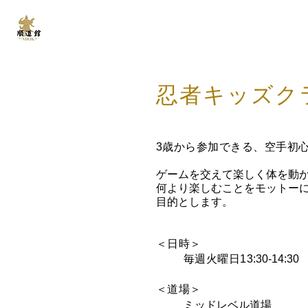
剛柔流
順道館 香港支部
​忍者キッズク
3歳から参加できる、空手初
ゲームを交えて楽しく体を動
何より楽しむことをモットー
目的とします。
＜日時＞
毎週火曜日
13
:30-14:30
＜道場＞
​ミッドレベル道場